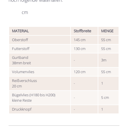
cm
MATERIAL
Stoffbreite
MENGE
Oberstoff
145
cm
55
cm
Futterstoff
130
cm
55
cm
Gurtband
-
3m
38mm breit
Volumenvlies
120
cm
55
cm
Reißverschluss
-
1
20 cm
Bügelvlies (H180 bis H200)
-
5
cm
kleine Reste
Druckknopf
-
1